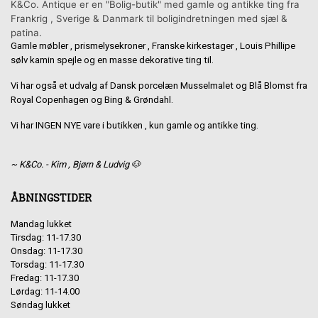
K&Co. Antique er en "Bolig-butik" med gamle og antikke ting fra
Frankrig , Sverige & Danmark til boligindretningen med sjæl &
patina.
Gamle møbler , prismelysekroner , Franske kirkestager , Louis Phillipe
sølv kamin spejle og en masse dekorative ting til.
Vi har også et udvalg af Dansk porcelæn Musselmalet og Blå Blomst fra
Royal Copenhagen og Bing & Grøndahl.
Vi har INGEN NYE vare i butikken , kun gamle og antikke ting.
~ K&Co. - Kim , Bjørn & Ludvig 🐶
ÅBNINGSTIDER
Mandag lukket
Tirsdag: 11-17.30
Onsdag: 11-17.30
Torsdag: 11-17.30
Fredag: 11-17.30
Lørdag: 11-14.00
Søndag lukket