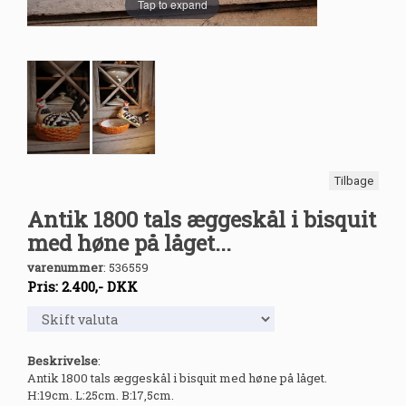
Tap to expand
Tilbage
Antik 1800 tals æggeskål i bisquit
med høne på låget...
varenummer
:
536559
Pris:
2.400
,-
DKK
Beskrivelse
:
Antik 1800 tals æggeskål i bisquit med høne på låget.
H:19cm. L:25cm. B:17,5cm.