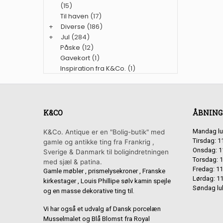
(15)
Til haven
(17)
+
Diverse
(186)
+
Jul
(284)
Påske
(12)
Gavekort
(1)
Inspiration fra K&Co.
(1)
K&CO
ÅBNING
Mandag lu
K&Co. Antique er en "Bolig-butik" med
Tirsdag: 1
gamle og antikke ting fra Frankrig ,
Onsdag: 1
Sverige & Danmark til boligindretningen
Torsdag: 1
med sjæl & patina.
Fredag: 11
Gamle møbler , prismelysekroner , Franske
Lørdag: 11
kirkestager , Louis Phillipe sølv kamin spejle
Søndag lu
og en masse dekorative ting til.
Vi har også et udvalg af Dansk porcelæn
Musselmalet og Blå Blomst fra Royal