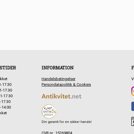
STIDER
INFORMATION
F
kket
Handelsbetingelser
V
1-17.30
Persondatapolitik & Cookies
1-17.30
1-17.30
-17.30
-14.00
kket
Din garanti for en sikker handel
CVR.nr.: 15269804