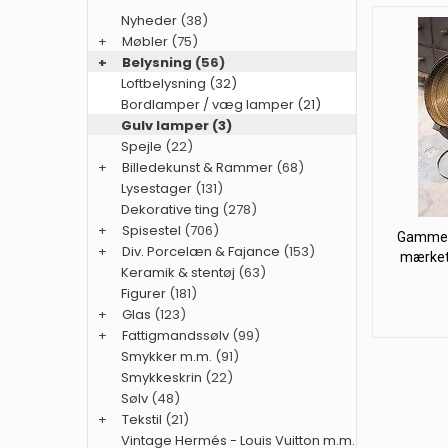
Nyheder
(38)
+
Møbler
(75)
+
Belysning
(56)
Loftbelysning (32)
Bordlamper / væg lamper (21)
Gulv lamper (3)
Spejle
(22)
+
Billedekunst & Rammer
(68)
Lysestager
(131)
Dekorative ting
(278)
+
Spisestel
(706)
Gammel 
+
Div. Porcelæn & Fajance
(153)
mærket 
Keramik & stentøj
(63)
Figurer
(181)
+
Glas
(123)
+
Fattigmandssølv
(99)
Smykker m.m.
(91)
Smykkeskrin
(22)
Sølv
(48)
+
Tekstil
(21)
Vintage Hermés - Louis Vuitton m.m.