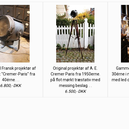
Fransk projektør af
Original projektør af A. E.
Gammel
"Cremer-Paris" fra
Cremer Paris fra 1950erne.
30érne i
40érne. . .
på flot mørkt træstativ med
med led d
6.800,- DKK
messing beslag. . .
6.500,- DKK