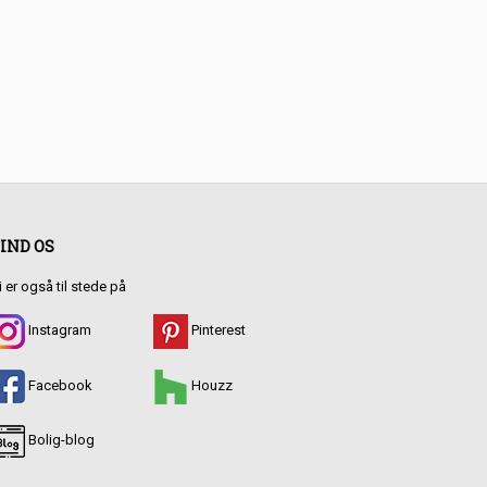
IND OS
i er også til stede på
Instagram
Pinterest
Facebook
Houzz
Bolig-blog