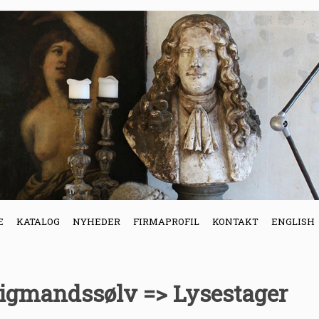
E
KATALOG
NYHEDER
FIRMAPROFIL
KONTAKT
ENGLISH
tigmandssølv => Lysestager