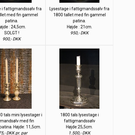
 i fattigmandssølv fra
Lysestage i fattigmandssølv fra
llet med fin gammel
1800 tallet med fin gammel
patina.
patina.
øjde : 24,5cm.
Højde : 21cm.
SOLGT !
950,- DKK
900,- DKK
0 tals mini lysestager i
1800 tals lysestage i
gmandsølv med fin
fattigmandssølv
atina. Højde: 11,5cm.
Højde:25,5cm.
5,- DKK pr. par
1.500,- DKK