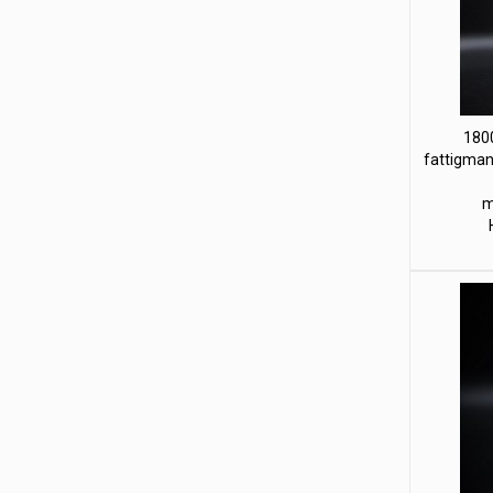
1800
fattigman
m