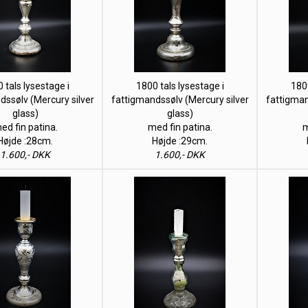
 tals lysestage i
1800 tals lysestage i
1800
dssølv (Mercury silver
fattigmandssølv (Mercury silver
fattigman
glass)
glass)
ed fin patina.
med fin patina.
m
Højde :28cm.
Højde :29cm.
1.600,- DKK
1.600,- DKK