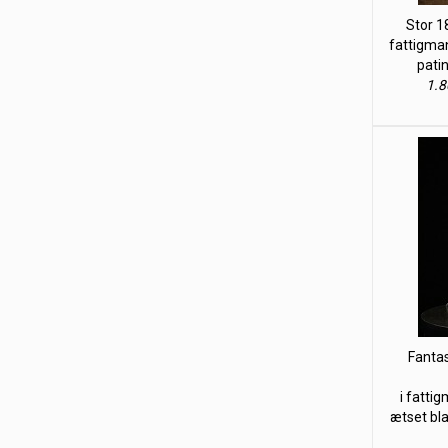
Stor 1
fattigma
patin
1.8
Fantas
i fatti
ætset bl