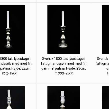
800 tals lysestage i
Svensk 1800 tals lysestage i
Svensk 
ndssølv med med fin
fattigmandssølv med med fin
fattigm
atina. Højde: 22cm.
gammel patina. Højde: 23cm.
g
950,- DKK
1.300,- DKK
H