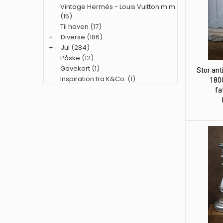
Vintage Hermés - Louis Vuitton m.m.
(15)
Til haven
(17)
+
Diverse
(186)
+
Jul
(284)
Påske
(12)
Gavekort
(1)
Stor ant
Inspiration fra K&Co.
(1)
1800
fa