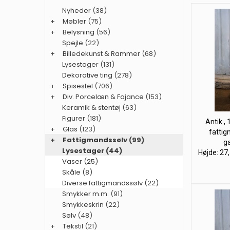
Nyheder
(38)
+
Møbler
(75)
+
Belysning
(56)
Spejle
(22)
+
Billedekunst & Rammer
(68)
Lysestager
(131)
Dekorative ting
(278)
+
Spisestel
(706)
+
Div. Porcelæn & Fajance
(153)
Keramik & stentøj
(63)
Figurer
(181)
Antik , 
+
Glas
(123)
fattig
+
Fattigmandssølv
(99)
g
Lysestager (44)
Højde: 27,
Vaser (25)
Skåle (8)
Diverse fattigmandssølv (22)
Smykker m.m.
(91)
Smykkeskrin
(22)
Sølv
(48)
+
Tekstil
(21)