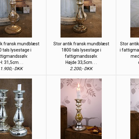
ik fransk mundblæst
Stor antik fransk mundblæst
Stor anti
 tals lysestage i
1800 tals lysestage i
i fattigma
ttigmandssølv.
fattigmandssølv.
med
H: 31,5cm. . .
Højde 33,5cm. . .
1.900,- DKK
2.200,- DKK