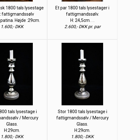
nsk 1800 tals lysestage
Et par 1800 tals lysestager i
let fattigmandssølv
fattigmandssølv.
 patina. Højde :29cm.
H: 24,5cm. . .
1.600,- DKK
2.600,- DKK pr. par
800 tals lysestage i
Stor 1800 tals lysestage i
mandssølv / Mercury
fattigmandssølv / Mercury
Glass.
Glass.
H:29cm.
H:29cm.
1.800,- DKK
1.800,- DKK