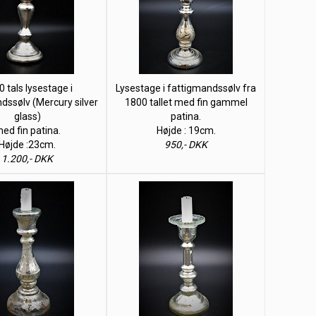
 tals lysestage i
Lysestage i fattigmandssølv fra
dssølv (Mercury silver
1800 tallet med fin gammel
glass)
patina.
ed fin patina.
Højde : 19cm.
Højde :23cm.
950,- DKK
1.200,- DKK