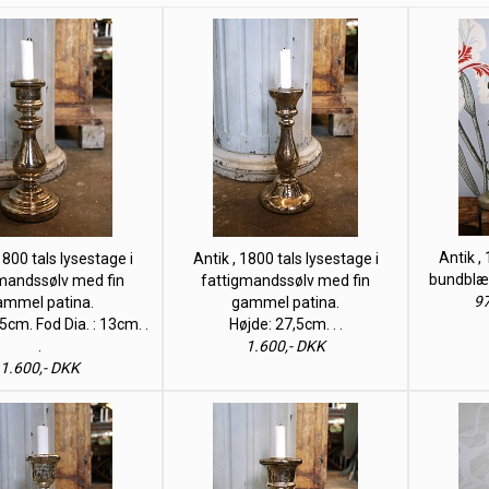
Antik ,
1800 tals lysestage i
Antik , 1800 tals lysestage i
bundblæs
mandssølv med fin
fattigmandssølv med fin
97
ammel patina.
gammel patina.
5cm. Fod Dia. : 13cm. .
Højde: 27,5cm. . .
.
1.600,- DKK
1.600,- DKK