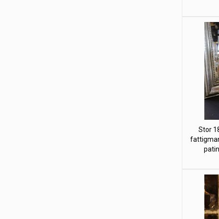
Stor 1
fattigma
pati