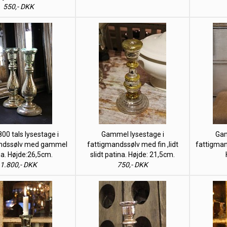
550,- DKK
800 tals lysestage i
Gammel lysestage i
Gam
ndssølv med gammel
fattigmandssølv med fin ,lidt
fattigman
na. Højde:26,5cm.
slidt patina. Højde: 21,5cm.
1.800,- DKK
750,- DKK