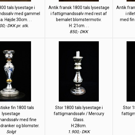
800 tals lysestage i
Antik fransk 1800 tals lysestage
Antik fra
ndssølv med gammel
i fattigmandssølv med rest af
i ril
a. Højde:30cm. . .
bemalet blomstermotiv.
med fin
00,- DKK pr. stk.
H: 21cm. . .
850,- DKK
tiske fin 1800 tals
Stor 1800 tals lysestage i
Stor 1
lysestage
fattigmandssølv / Mercury
fattig
gmandssølv med fine
Glass.
adranker og blomster.
H:28cm.
Solgt
1.900,- DKK