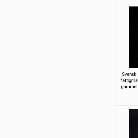
Svensk 1
fattigma
gammel p