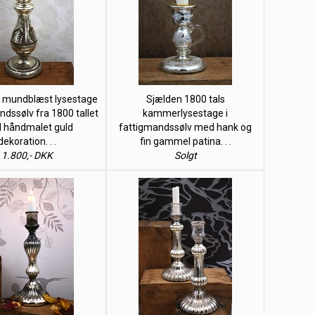
k mundblæst lysestage
Sjælden 1800 tals
ndssølv fra 1800 tallet
kammerlysestage i
 håndmalet guld
fattigmandssølv med hank og
dekoration. . .
fin gammel patina. . .
1.800,- DKK
Solgt