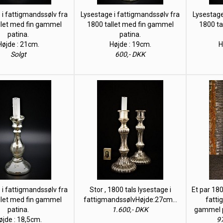
 i fattigmandssølv fra
Lysestage i fattigmandssølv fra
Lysestage
llet med fin gammel
1800 tallet med fin gammel
1800 ta
patina.
patina.
Højde : 21cm.
Højde : 19cm.
H
Solgt
600,- DKK
 i fattigmandssølv fra
Stor , 1800 tals lysestage i
Et par 180
llet med fin gammel
fattigmandssølvHøjde:27cm…
fatti
patina.
1.600,- DKK
gammel p
øjde : 18,5cm.
97