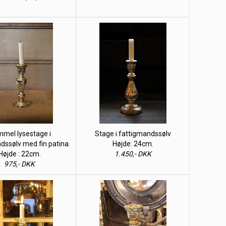
mel lysestage i
Stage i fattigmandssølv
dssølv med fin patina.
Højde: 24cm.
Højde : 22cm.
1.450,- DKK
975,- DKK