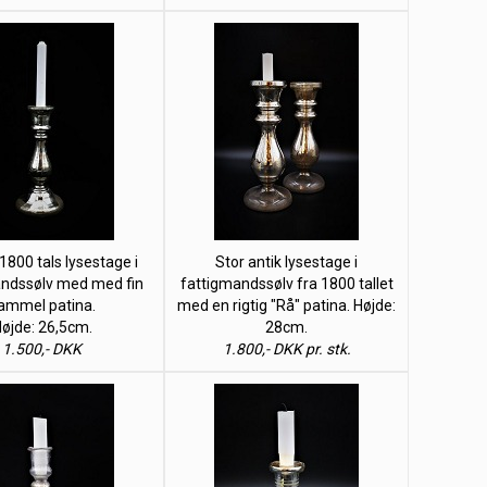
1800 tals lysestage i
Stor antik lysestage i
andssølv med med fin
fattigmandssølv fra 1800 tallet
ammel patina.
med en rigtig "Rå" patina. Højde:
øjde: 26,5cm.
28cm.
1.500,- DKK
1.800,- DKK pr. stk.