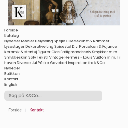
Forside
Katalog
Nyheder
Møbler
Belysning
Spejle
Billedekunst & Rammer
Lysestager
Dekorative ting
Spisestel
Div. Porcelæn & Fajance
Keramik & stentøj
Figurer
Glas
Fattigmandssølv
Smykker m.m.
Smykkeskrin
Sølv
Tekstil
Vintage Hermés - Louis Vuitton m.m.
Til
haven
Diverse
Jul
Påske
Gavekort
Inspiration fra K&Co.
Nyheder
Butikken
Kontakt
English
Forside
Kontakt