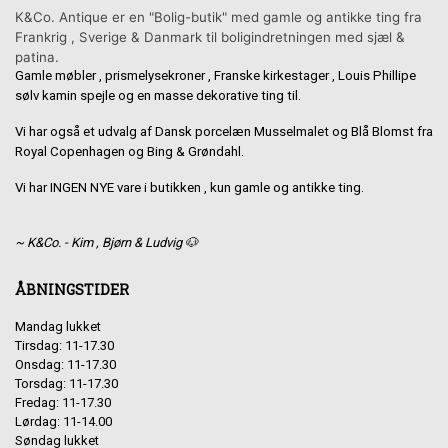
K&Co. Antique er en "Bolig-butik" med gamle og antikke ting fra
Frankrig , Sverige & Danmark til boligindretningen med sjæl &
patina.
Gamle møbler , prismelysekroner , Franske kirkestager , Louis Phillipe
sølv kamin spejle og en masse dekorative ting til.
Vi har også et udvalg af Dansk porcelæn Musselmalet og Blå Blomst fra
Royal Copenhagen og Bing & Grøndahl.
Vi har INGEN NYE vare i butikken , kun gamle og antikke ting.
~ K&Co. - Kim , Bjørn & Ludvig 🐶
ÅBNINGSTIDER
Mandag lukket
Tirsdag: 11-17.30
Onsdag: 11-17.30
Torsdag: 11-17.30
Fredag: 11-17.30
Lørdag: 11-14.00
Søndag lukket