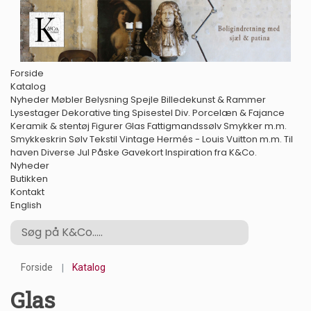
Forside
Katalog
Nyheder
Møbler
Belysning
Spejle
Billedekunst & Rammer
Lysestager
Dekorative ting
Spisestel
Div. Porcelæn & Fajance
Keramik & stentøj
Figurer
Glas
Fattigmandssølv
Smykker m.m.
Smykkeskrin
Sølv
Tekstil
Vintage Hermés - Louis Vuitton m.m.
Til
haven
Diverse
Jul
Påske
Gavekort
Inspiration fra K&Co.
Nyheder
Butikken
Kontakt
English
Forside
Katalog
Glas