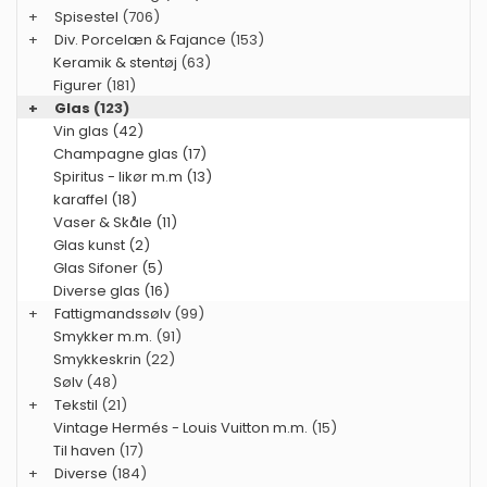
+
Spisestel
(706)
+
Div. Porcelæn & Fajance
(153)
Keramik & stentøj
(63)
Figurer
(181)
+
Glas
(123)
Vin glas (42)
Champagne glas (17)
Spiritus - likør m.m (13)
karaffel (18)
Vaser & Skåle (11)
Glas kunst (2)
Glas Sifoner (5)
Diverse glas (16)
+
Fattigmandssølv
(99)
Smykker m.m.
(91)
Smykkeskrin
(22)
Sølv
(48)
+
Tekstil
(21)
Vintage Hermés - Louis Vuitton m.m.
(15)
Til haven
(17)
+
Diverse
(184)