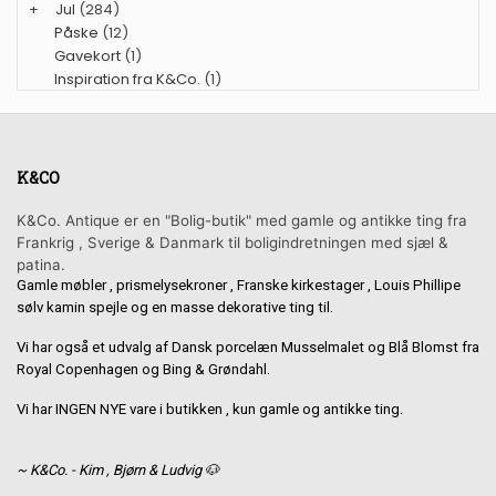
+
Jul
(284)
Påske
(12)
Gavekort
(1)
Inspiration fra K&Co.
(1)
K&CO
K&Co. Antique er en "Bolig-butik" med gamle og antikke ting fra
Frankrig , Sverige & Danmark til boligindretningen med sjæl &
patina.
Gamle møbler , prismelysekroner , Franske kirkestager , Louis Phillipe
sølv kamin spejle og en masse dekorative ting til.
Vi har også et udvalg af Dansk porcelæn Musselmalet og Blå Blomst fra
Royal Copenhagen og Bing & Grøndahl.
Vi har INGEN NYE vare i butikken , kun gamle og antikke ting.
~ K&Co. - Kim , Bjørn & Ludvig 🐶