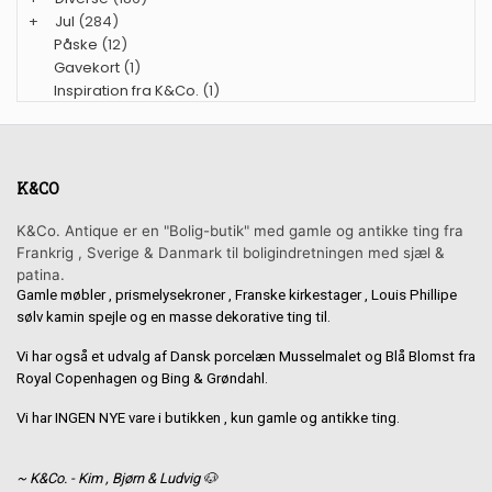
+
Jul
(284)
Påske
(12)
Gavekort
(1)
Inspiration fra K&Co.
(1)
K&CO
K&Co. Antique er en "Bolig-butik" med gamle og antikke ting fra
Frankrig , Sverige & Danmark til boligindretningen med sjæl &
patina.
Gamle møbler , prismelysekroner , Franske kirkestager , Louis Phillipe
sølv kamin spejle og en masse dekorative ting til.
Vi har også et udvalg af Dansk porcelæn Musselmalet og Blå Blomst fra
Royal Copenhagen og Bing & Grøndahl.
Vi har INGEN NYE vare i butikken , kun gamle og antikke ting.
~ K&Co. - Kim , Bjørn & Ludvig 🐶