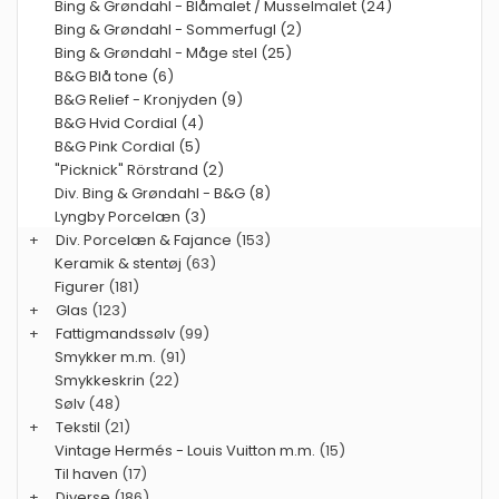
Bing & Grøndahl - Blåmalet / Musselmalet (24)
Bing & Grøndahl - Sommerfugl (2)
Bing & Grøndahl - Måge stel (25)
B&G Blå tone (6)
B&G Relief - Kronjyden (9)
B&G Hvid Cordial (4)
B&G Pink Cordial (5)
"Picknick" Rörstrand (2)
Div. Bing & Grøndahl - B&G (8)
Lyngby Porcelæn (3)
+
Div. Porcelæn & Fajance
(153)
Keramik & stentøj
(63)
Figurer
(181)
+
Glas
(123)
+
Fattigmandssølv
(99)
Smykker m.m.
(91)
Smykkeskrin
(22)
Sølv
(48)
+
Tekstil
(21)
Vintage Hermés - Louis Vuitton m.m.
(15)
Til haven
(17)
+
Diverse
(186)