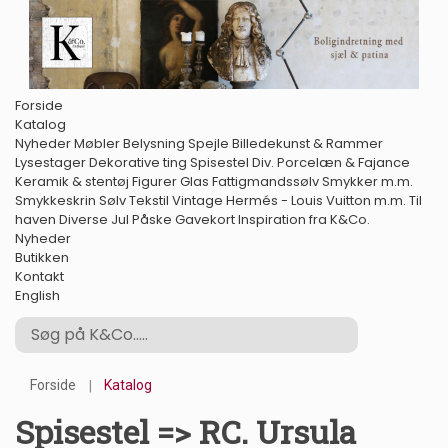
Forside
Katalog
Nyheder
Møbler
Belysning
Spejle
Billedekunst & Rammer
Lysestager
Dekorative ting
Spisestel
Div. Porcelæn & Fajance
Keramik & stentøj
Figurer
Glas
Fattigmandssølv
Smykker m.m.
Smykkeskrin
Sølv
Tekstil
Vintage Hermés - Louis Vuitton m.m.
Til
haven
Diverse
Jul
Påske
Gavekort
Inspiration fra K&Co.
Nyheder
Butikken
Kontakt
English
Forside
Katalog
Spisestel => RC. Ursula