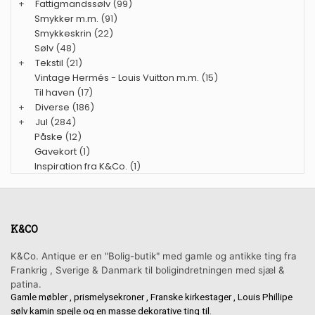
+
Fattigmandssølv
(99)
Smykker m.m.
(91)
Smykkeskrin
(22)
Sølv
(48)
+
Tekstil
(21)
Vintage Hermés - Louis Vuitton m.m.
(15)
Til haven
(17)
+
Diverse
(186)
+
Jul
(284)
Påske
(12)
Gavekort
(1)
Inspiration fra K&Co.
(1)
K&CO
K&Co. Antique er en "Bolig-butik" med gamle og antikke ting fra
Frankrig , Sverige & Danmark til boligindretningen med sjæl &
patina.
Gamle møbler , prismelysekroner , Franske kirkestager , Louis Phillipe
sølv kamin spejle og en masse dekorative ting til.