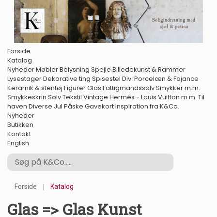
Forside
Katalog
Nyheder
Møbler
Belysning
Spejle
Billedekunst & Rammer
Lysestager
Dekorative ting
Spisestel
Div. Porcelæn & Fajance
Keramik & stentøj
Figurer
Glas
Fattigmandssølv
Smykker m.m.
Smykkeskrin
Sølv
Tekstil
Vintage Hermés - Louis Vuitton m.m.
Til
haven
Diverse
Jul
Påske
Gavekort
Inspiration fra K&Co.
Nyheder
Butikken
Kontakt
English
Forside
Katalog
Glas => Glas Kunst