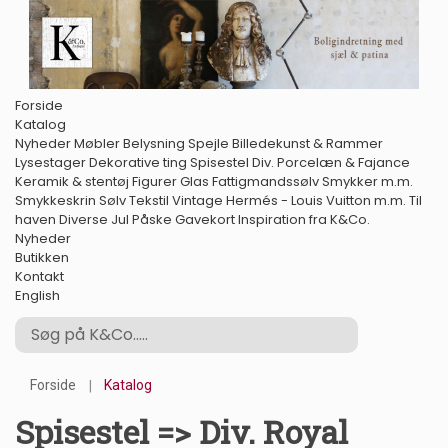
Forside
Katalog
Nyheder
Møbler
Belysning
Spejle
Billedekunst & Rammer
Lysestager
Dekorative ting
Spisestel
Div. Porcelæn & Fajance
Keramik & stentøj
Figurer
Glas
Fattigmandssølv
Smykker m.m.
Smykkeskrin
Sølv
Tekstil
Vintage Hermés - Louis Vuitton m.m.
Til
haven
Diverse
Jul
Påske
Gavekort
Inspiration fra K&Co.
Nyheder
Butikken
Kontakt
English
Forside
Katalog
Spisestel => Div. Royal