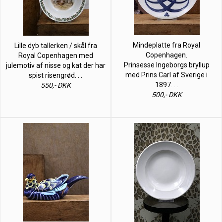
Mindeplatte fra Royal
Lille dyb tallerken / skål fra
Copenhagen.
Royal Copenhagen med
Prinsesse Ingeborgs bryllup
julemotiv af nisse og kat der har
med Prins Carl af Sverige i
spist risengrød. . .
1897. . .
550,- DKK
500,- DKK