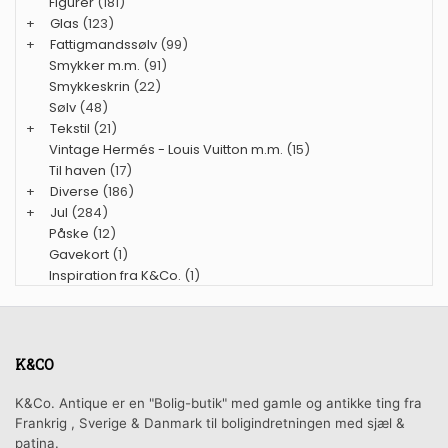
Figurer
(181)
+
Glas
(123)
+
Fattigmandssølv
(99)
Smykker m.m.
(91)
Smykkeskrin
(22)
Sølv
(48)
+
Tekstil
(21)
Vintage Hermés - Louis Vuitton m.m.
(15)
Til haven
(17)
+
Diverse
(186)
+
Jul
(284)
Påske
(12)
Gavekort
(1)
Inspiration fra K&Co.
(1)
K&CO
K&Co. Antique er en "Bolig-butik" med gamle og antikke ting fra
Frankrig , Sverige & Danmark til boligindretningen med sjæl &
patina.