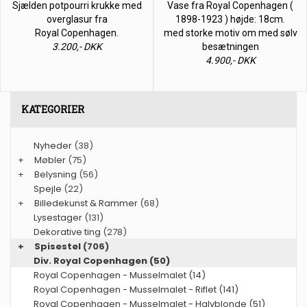
Sjælden potpourri krukke med
Vase fra Royal Copenhagen (
overglasur fra
1898-1923 ) højde: 18cm.
Royal Copenhagen.
med storke motiv om med sølv
3.200,- DKK
besætningen
4.900,- DKK
KATEGORIER
Nyheder
(38)
+
Møbler
(75)
+
Belysning
(56)
Spejle
(22)
+
Billedekunst & Rammer
(68)
Lysestager
(131)
Dekorative ting
(278)
+
Spisestel
(706)
Div. Royal Copenhagen (50)
Royal Copenhagen - Musselmalet (14)
Royal Copenhagen - Musselmalet - Riflet (141)
Royal Copenhagen - Musselmalet - Halvblonde (51)