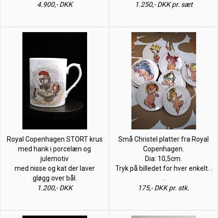
4.900,- DKK
1.250,- DKK pr. sæt
Royal Copenhagen STORT krus
Små Christel platter fra Royal
med hank i porcelæn og
Copenhagen.
julemotiv
Dia: 10,5cm.
med nisse og kat der laver
Tryk på billedet for hver enkelt. .
gløgg over bål.
.
1.200,- DKK
175,- DKK pr. stk.