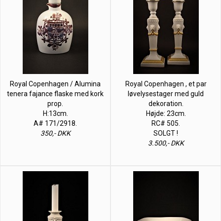
Royal Copenhagen / Alumina
Royal Copenhagen , et par
tenera fajance flaske med kork
løvelysestager med guld
prop.
dekoration.
H:13cm.
Højde: 23cm.
A# 171/2918.
RC# 505.
350,- DKK
SOLGT !
3.500,- DKK