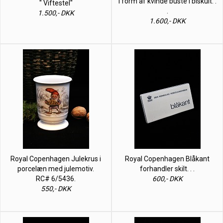
i form af kvinde buste i biskuit. .
" Viftestel"
.
1.500,- DKK
1.600,- DKK
Royal Copenhagen Julekrus i
Royal Copenhagen Blåkant
porcelæn med julemotiv.
forhandler skilt. . .
RC# 6/5436.
600,- DKK
550,- DKK