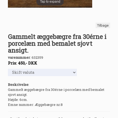
Tap to expand
Tilbage
Gammelt æggebægre fra 30érne i
porcelæn med bemalet sjovt
ansigt.
varenummer
:
632359
Pris:
450
,-
DKK
Beskrivelse
:
Gammelt æggebægre fra 30érne i porcelæn med bemalet
sjovt ansigt.
Højde: 6cm.
Emne nummer: Æggebægre nr.8