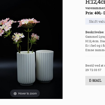
H:12,4c
varenummer
Pris:
400
,-
Beskrivelse
:
Gammel Lyngb
H:12,4cm. Dia.
Er i hel og i f
Emne nummer
Bestil ved at
29 72 03 57
E-MAIL
Hover to zoom