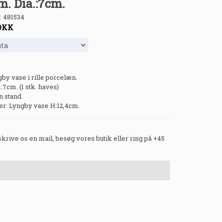
m. Dia.:7cm.
:
481534
DKK
y vase i rille porcelæn.
:7cm. (1 stk. haves)
in stand.
: Lyngby vase H:12,4cm.
 skrive os en mail, besøg vores butik eller ring på +45