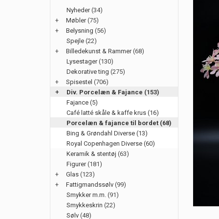
Nyheder
(34)
+
Møbler
(75)
+
Belysning
(56)
Spejle
(22)
+
Billedekunst & Rammer
(68)
Lysestager
(130)
Dekorative ting
(275)
+
Spisestel
(706)
+
Div. Porcelæn & Fajance
(153)
Fajance (5)
Café latté skåle & kaffe krus (16)
Porcelæn & fajance til bordet (68)
Bing & Grøndahl Diverse (13)
Royal Copenhagen Diverse (60)
Keramik & stentøj
(63)
Figurer
(181)
+
Glas
(123)
+
Fattigmandssølv
(99)
Smykker m.m.
(91)
Smykkeskrin
(22)
Sølv
(48)