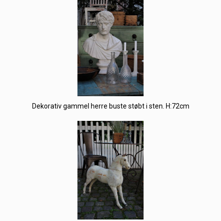
Dekorativ gammel herre buste støbt i sten. H:72cm