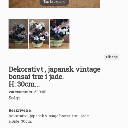
Tap to expand
Tilbage
Dekorativt , japansk vintage
bonsai træ i jade.
H: 30cm...
varenummer
:
639951
Solgt
Beskrivelse
:
Dekorativt , japansk vintage bonsai træ i jade.
Højde: 30cm.