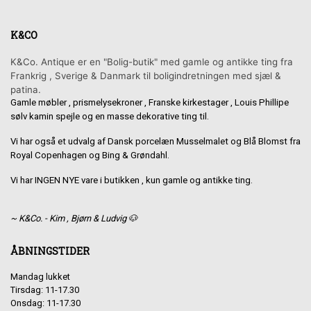
K&CO
K&Co. Antique er en "Bolig-butik" med gamle og antikke ting fra
Frankrig , Sverige & Danmark til boligindretningen med sjæl &
patina.
Gamle møbler , prismelysekroner , Franske kirkestager , Louis Phillipe
sølv kamin spejle og en masse dekorative ting til.
Vi har også et udvalg af Dansk porcelæn Musselmalet og Blå Blomst fra
Royal Copenhagen og Bing & Grøndahl.
Vi har INGEN NYE vare i butikken , kun gamle og antikke ting.
~ K&Co. - Kim , Bjørn & Ludvig 🐶
ÅBNINGSTIDER
Mandag lukket
Tirsdag: 11-17.30
Onsdag: 11-17.30