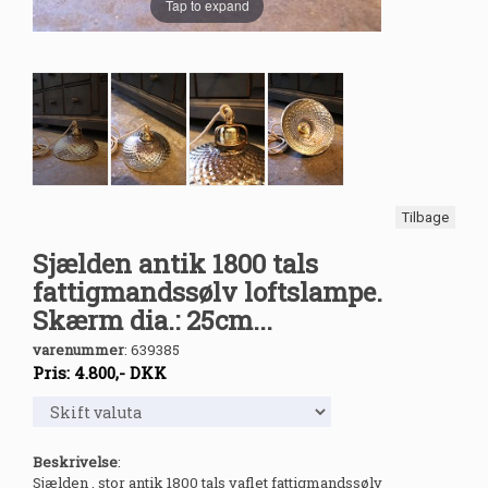
Tap to expand
Tilbage
Sjælden antik 1800 tals
fattigmandssølv loftslampe.
Skærm dia.: 25cm...
varenummer
:
639385
Pris:
4.800
,-
DKK
Beskrivelse
:
Sjælden , stor antik 1800 tals vaflet fattigmandssølv