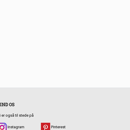
IND OS
i er også til stede på
Instagram
Pinterest