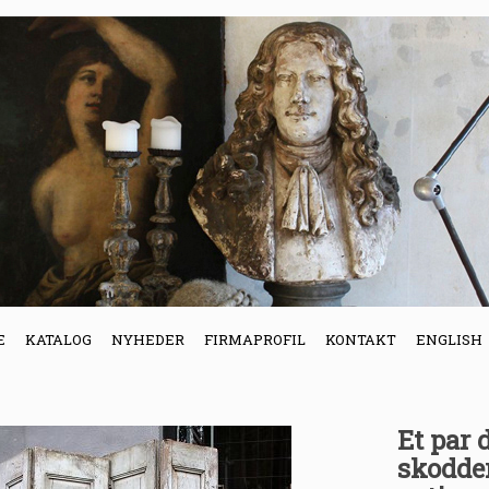
E
KATALOG
NYHEDER
FIRMAPROFIL
KONTAKT
ENGLISH
Et par 
skodder