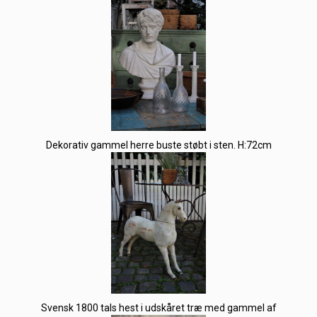
Dekorativ gammel herre buste støbt i sten. H:72cm
Svensk 1800 tals hest i udskåret træ med gammel af