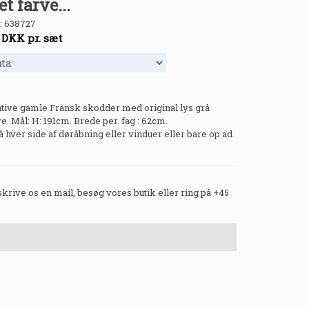
t farve...
:
638727
-
DKK
pr. sæt
ative gamle Fransk skodder med original lys grå
ve. Mål: H: 191cm. Brede per. fag : 62cm.
 hver side af døråbning eller vinduer eller bare op ad
 skrive os en mail, besøg vores butik eller ring på +45