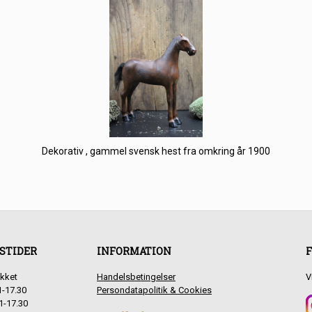
Dekorativ , gammel svensk hest fra omkring år 1900
STIDER
INFORMATION
F
kket
Handelsbetingelser
V
1-17.30
Persondatapolitik & Cookies
1-17.30