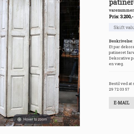
patinere
varenummer
Pris:
3.200
,
Beskrivelse
:
Et par dekor
patineret far
Dekorative på
en væg.
Bestil ved at
29 72 03 57
E-MAIL
Hover to zoom