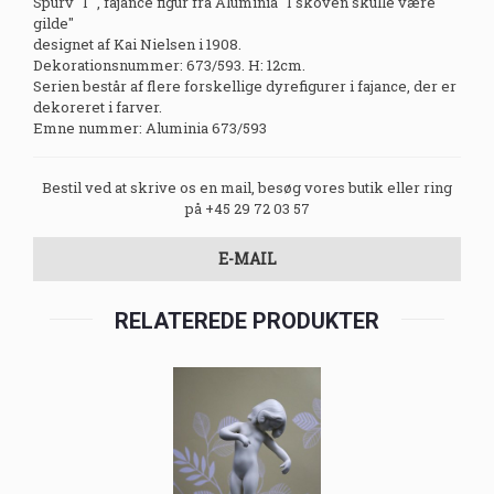
Spurv "I" , fajance figur fra Aluminia "I skoven skulle være
gilde"
designet af Kai Nielsen i 1908.
Dekorationsnummer: 673/593. H: 12cm.
Serien består af flere forskellige dyrefigurer i fajance, der er
dekoreret i farver.
Emne nummer: Aluminia 673/593
Bestil ved at skrive os en mail, besøg vores butik eller ring
på +45 29 72 03 57
E-MAIL
RELATEREDE PRODUKTER