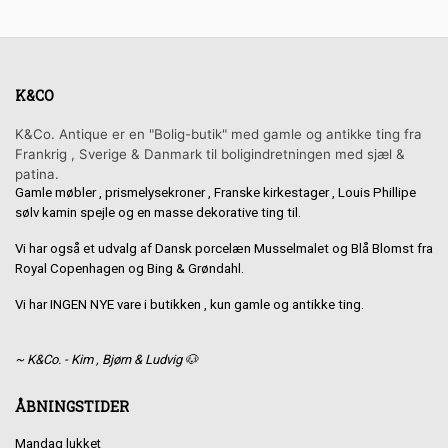
K&CO
K&Co. Antique er en "Bolig-butik" med gamle og antikke ting fra
Frankrig , Sverige & Danmark til boligindretningen med sjæl &
patina.
Gamle møbler , prismelysekroner , Franske kirkestager , Louis Phillipe
sølv kamin spejle og en masse dekorative ting til.
Vi har også et udvalg af Dansk porcelæn Musselmalet og Blå Blomst fra
Royal Copenhagen og Bing & Grøndahl.
Vi har INGEN NYE vare i butikken , kun gamle og antikke ting.
~ K&Co. - Kim , Bjørn & Ludvig 🐶
ÅBNINGSTIDER
Mandag lukket