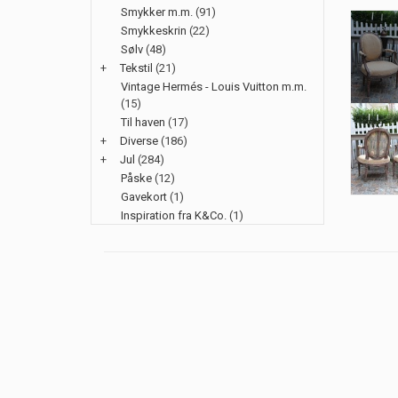
Smykker m.m.
(91)
Smykkeskrin
(22)
Sølv
(48)
+
Tekstil
(21)
Vintage Hermés - Louis Vuitton m.m.
(15)
Til haven
(17)
+
Diverse
(186)
+
Jul
(284)
Påske
(12)
Gavekort
(1)
Inspiration fra K&Co.
(1)