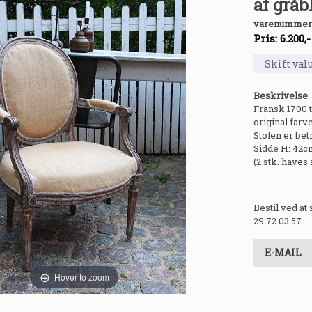
af gråbl
varenummer
Pris:
6.200
,
Beskrivelse
:
Fransk 1700 t
original farve
Stolen er betr
Sidde H: 42c
(2 stk. haves
Bestil ved at
29 72 03 57
E-MAIL
Hover to zoom