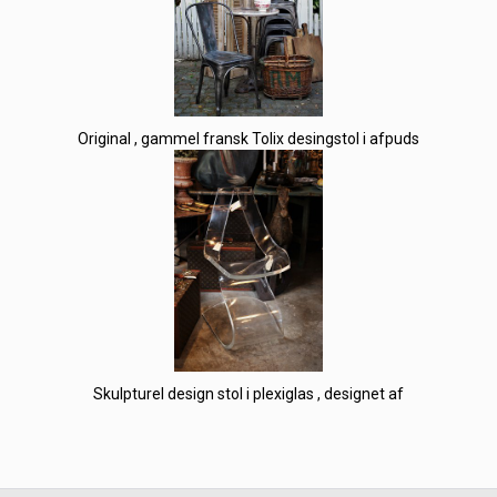
Original , gammel fransk Tolix desingstol i afpuds
Skulpturel design stol i plexiglas , designet af