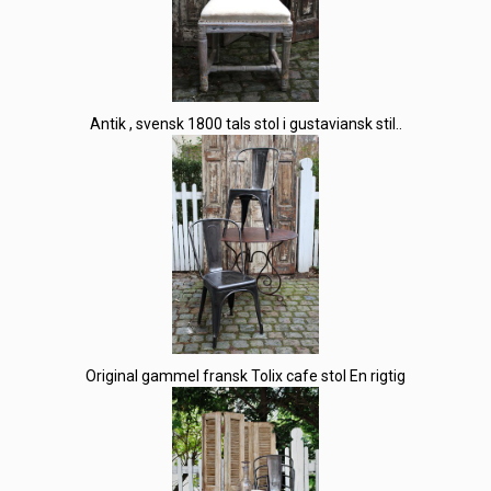
Antik , svensk 1800 tals stol i gustaviansk stil..
Original gammel fransk Tolix cafe stol En rigtig