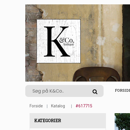
FORSID
Forside
Katalog
#617715
KATEGORIER