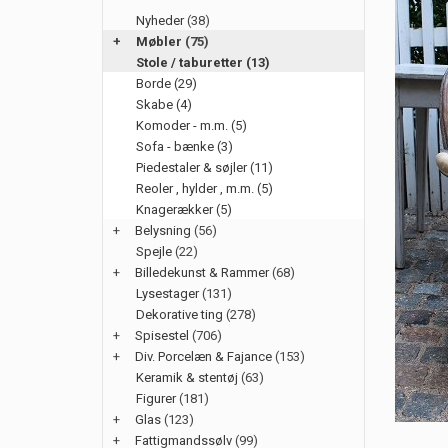
Nyheder
(38)
+
Møbler
(75)
Stole / taburetter (13)
Borde (29)
Skabe (4)
Komoder - m.m. (5)
Sofa - bænke (3)
Piedestaler & søjler (11)
Reoler , hylder , m.m. (5)
Knagerækker (5)
+
Belysning
(56)
Spejle
(22)
+
Billedekunst & Rammer
(68)
Lysestager
(131)
Dekorative ting
(278)
+
Spisestel
(706)
+
Div. Porcelæn & Fajance
(153)
Keramik & stentøj
(63)
Figurer
(181)
+
Glas
(123)
+
Fattigmandssølv
(99)