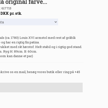
å original farve...
:
617715
-
DKK
pr. stk.
als (ca. 1780) Louis XVI armstol med rest af gråblå
 og har en rigtig fin patina.
ukket med råt hørstof. Helt stabil og i rigtig god stand.
m. Ryg H: 89cm. B: 60cm.
 som kan danne et par)
 skrive os en mail, besøg vores butik eller ring på +45