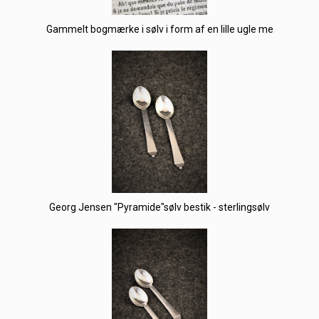
Gammelt bogmærke i sølv i form af en lille ugle me
Georg Jensen "Pyramide"sølv bestik - sterlingsølv