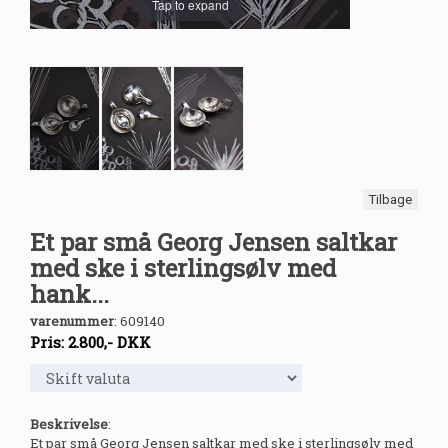
Tap to expand
Tilbage
Et par små Georg Jensen saltkar
med ske i sterlingsølv med
hank...
varenummer
:
609140
Pris:
2.800
,-
DKK
Beskrivelse
:
Et par små Georg Jensen saltkar med ske i sterlingsølv med