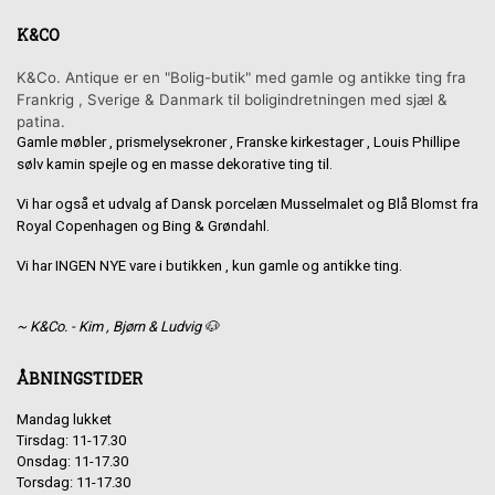
K&CO
K&Co. Antique er en "Bolig-butik" med gamle og antikke ting fra
Frankrig , Sverige & Danmark til boligindretningen med sjæl &
patina.
Gamle møbler , prismelysekroner , Franske kirkestager , Louis Phillipe
sølv kamin spejle og en masse dekorative ting til.
Vi har også et udvalg af Dansk porcelæn Musselmalet og Blå Blomst fra
Royal Copenhagen og Bing & Grøndahl.
Vi har INGEN NYE vare i butikken , kun gamle og antikke ting.
~ K&Co. - Kim , Bjørn & Ludvig 🐶
ÅBNINGSTIDER
Mandag lukket
Tirsdag: 11-17.30
Onsdag: 11-17.30
Torsdag: 11-17.30