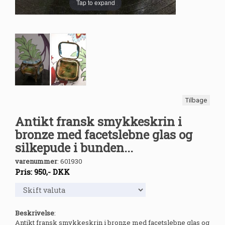
Tap to expand
Tilbage
Antikt fransk smykkeskrin i
bronze med facetslebne glas og
silkepude i bunden...
varenummer
:
601930
Pris:
950
,-
DKK
Beskrivelse
:
Antikt fransk smykkeskrin i bronze med facetslebne glas og