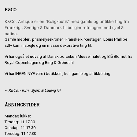
K&CO
K&Co. Antique er en "Bolig-butik" med gamle og antikke ting fra
Frankrig , Sverige & Danmark til boligindretningen med sjæl &
patina.
Gamle møbler , prismelysekroner , Franske kirkestager , Louis Phillipe
sølv kamin spejle og en masse dekorative ting til.
Vi har også et udvalg af Dansk porcelæn Musselmalet og Blå Blomst fra
Royal Copenhagen og Bing & Grøndahl.
Vi har INGEN NYE vare i butikken , kun gamle og antikke ting.
~ K&Co. - Kim , Bjørn & Ludvig 🐶
ÅBNINGSTIDER
Mandag lukket
Tirsdag: 11-17.30
Onsdag: 11-17.30
Torsdag: 11-17.30