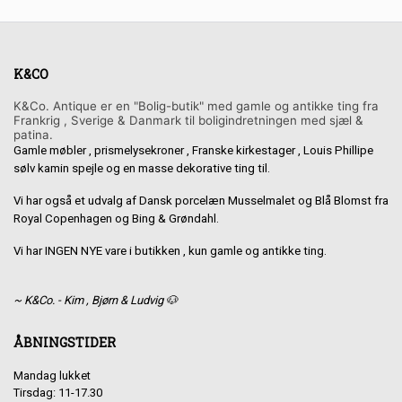
K&CO
K&Co. Antique er en "Bolig-butik" med gamle og antikke ting fra
Frankrig , Sverige & Danmark til boligindretningen med sjæl &
patina.
Gamle møbler , prismelysekroner , Franske kirkestager , Louis Phillipe
sølv kamin spejle og en masse dekorative ting til.
Vi har også et udvalg af Dansk porcelæn Musselmalet og Blå Blomst fra
Royal Copenhagen og Bing & Grøndahl.
Vi har INGEN NYE vare i butikken , kun gamle og antikke ting.
~ K&Co. - Kim , Bjørn & Ludvig 🐶
ÅBNINGSTIDER
Mandag lukket
Tirsdag: 11-17.30