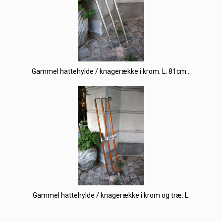
Gammel hattehylde / knagerække i krom. L: 81cm...
Gammel hattehylde / knagerække i krom og træ. L: