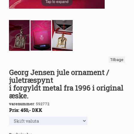
Tap to expand
Tilbage
Georg Jensen jule ornament /
juletræspynt
i forgyldt metal fra 1996 i original
æske.
varenummer
:
592772
Pris:
450
,-
DKK