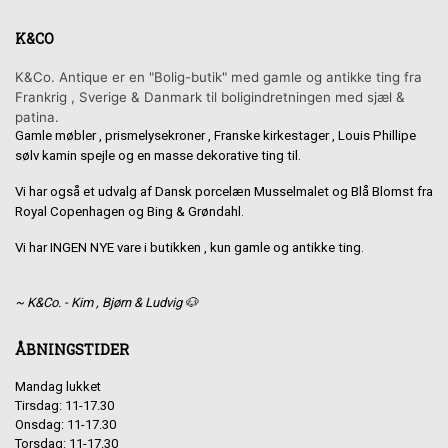
K&CO
K&Co. Antique er en "Bolig-butik" med gamle og antikke ting fra
Frankrig , Sverige & Danmark til boligindretningen med sjæl &
patina.
Gamle møbler , prismelysekroner , Franske kirkestager , Louis Phillipe
sølv kamin spejle og en masse dekorative ting til.
Vi har også et udvalg af Dansk porcelæn Musselmalet og Blå Blomst fra
Royal Copenhagen og Bing & Grøndahl.
Vi har INGEN NYE vare i butikken , kun gamle og antikke ting.
~ K&Co. - Kim , Bjørn & Ludvig 🐶
ÅBNINGSTIDER
Mandag lukket
Tirsdag: 11-17.30
Onsdag: 11-17.30
Torsdag: 11-17.30