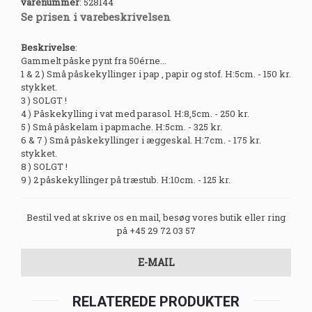
varenummer
:
528144
Se prisen i varebeskrivelsen
Beskrivelse
:
Gammelt påske pynt fra 50érne...
1 & 2 ) Små påskekyllinger i pap , papir og stof. H:5cm. - 150 kr.
stykket.
3 ) SOLGT !
4 ) Påskekylling i vat med parasol. H:8,5cm. - 250 kr.
5 ) Små påskelam i papmache. H:5cm. - 325 kr.
6 & 7 ) Små påskekyllinger i æggeskal. H:7cm. - 175 kr.
stykket.
8 ) SOLGT !
9 ) 2 påskekyllinger på træstub. H:10cm. - 125 kr.
Bestil ved at skrive os en mail, besøg vores butik eller ring
på +45 29 72 03 57
E-MAIL
RELATEREDE PRODUKTER