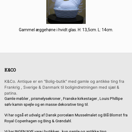
Gammel æggehøne i hvidt glas. H: 13,5cm. L: 14cm.
K&CO
K&Co. Antique er en "Bolig-butik" med gamle og antikke ting fra
Frankrig , Sverige & Danmark til boligindretningen med sjæl &
patina.
Gamle møbler , prismelysekroner , Franske kirkestager , Louis Phillipe
sølv kamin spejle og en masse dekorative ting til.
Vi har også et udvalg af Dansk porcelæn Musselmalet og Blå Blomst fra
Royal Copenhagen og Bing & Grøndahl.
Vi har INGEN NYE vare i butikken , kun gamle og antikke ting.