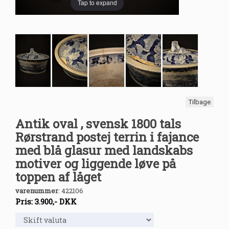
Tap to expand
Tilbage
Antik oval , svensk 1800 tals
Rørstrand postej terrin i fajance
med blå glasur med landskabs
motiver og liggende løve på
toppen af låget
varenummer
:
422106
Pris:
3.900
,-
DKK