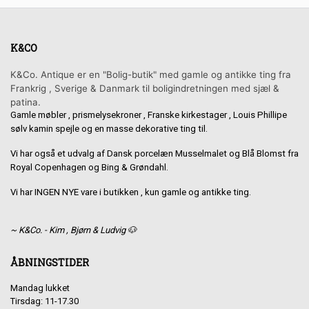
K&CO
K&Co. Antique er en "Bolig-butik" med gamle og antikke ting fra
Frankrig , Sverige & Danmark til boligindretningen med sjæl &
patina.
Gamle møbler , prismelysekroner , Franske kirkestager , Louis Phillipe
sølv kamin spejle og en masse dekorative ting til.
Vi har også et udvalg af Dansk porcelæn Musselmalet og Blå Blomst fra
Royal Copenhagen og Bing & Grøndahl.
Vi har INGEN NYE vare i butikken , kun gamle og antikke ting.
~ K&Co. - Kim , Bjørn & Ludvig 🐶
ÅBNINGSTIDER
Mandag lukket
Tirsdag: 11-17.30