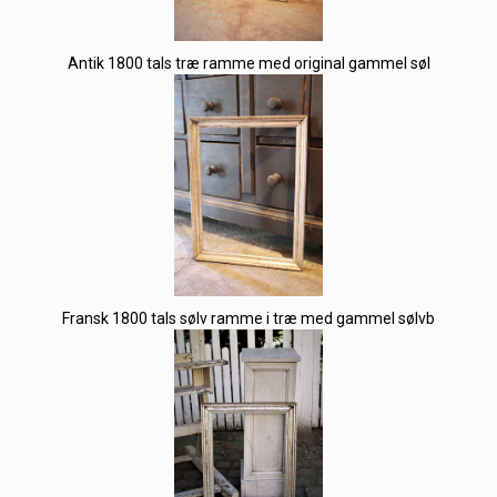
Antik 1800 tals træ ramme med original gammel søl
Fransk 1800 tals sølv ramme i træ med gammel sølvb