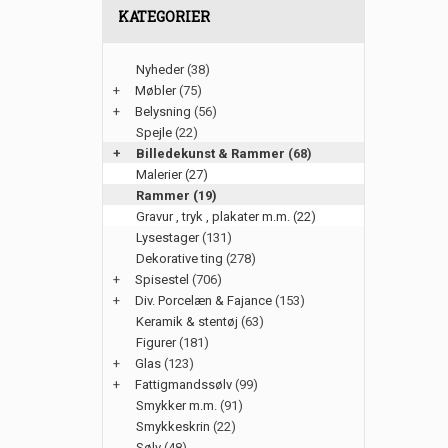
KATEGORIER
Nyheder
(38)
+
Møbler
(75)
+
Belysning
(56)
Spejle
(22)
+
Billedekunst & Rammer
(68)
Malerier (27)
Rammer (19)
Gravur , tryk , plakater m.m. (22)
Lysestager
(131)
Dekorative ting
(278)
+
Spisestel
(706)
+
Div. Porcelæn & Fajance
(153)
Keramik & stentøj
(63)
Figurer
(181)
+
Glas
(123)
+
Fattigmandssølv
(99)
Smykker m.m.
(91)
Smykkeskrin
(22)
Sølv
(48)