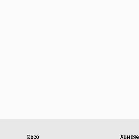
K&CO
ÅBNING