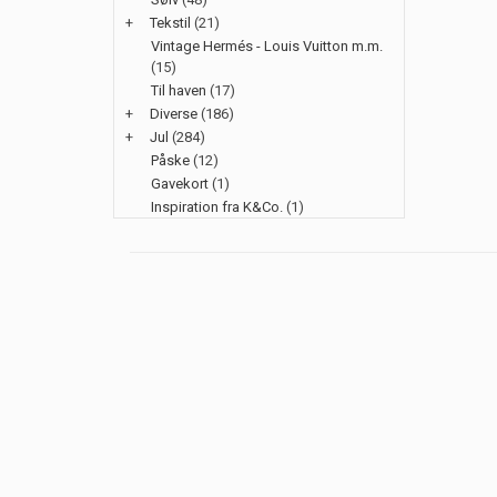
+
Tekstil
(21)
Vintage Hermés - Louis Vuitton m.m.
(15)
Til haven
(17)
+
Diverse
(186)
+
Jul
(284)
Påske
(12)
Gavekort
(1)
Inspiration fra K&Co.
(1)