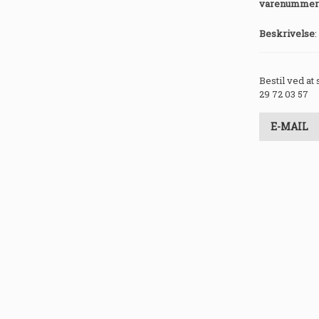
varenummer
Beskrivelse
:
Bestil ved at
29 72 03 57
E-MAIL