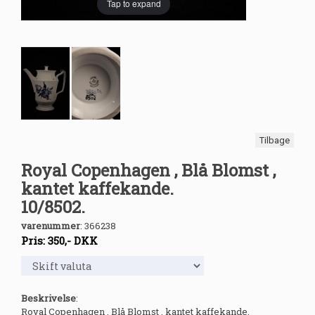
Tap to expand
Tilbage
Royal Copenhagen , Blå Blomst ,
kantet kaffekande.
10/8502.
varenummer
:
366238
Pris:
350
,-
DKK
Beskrivelse
:
Royal Copenhagen , Blå Blomst , kantet kaffekande.