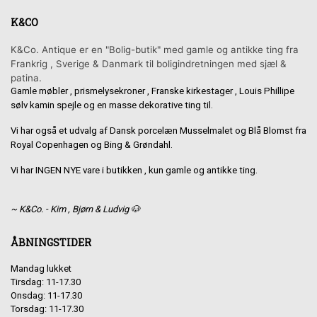
K&CO
K&Co. Antique er en "Bolig-butik" med gamle og antikke ting fra
Frankrig , Sverige & Danmark til boligindretningen med sjæl &
patina.
Gamle møbler , prismelysekroner , Franske kirkestager , Louis Phillipe
sølv kamin spejle og en masse dekorative ting til.
Vi har også et udvalg af Dansk porcelæn Musselmalet og Blå Blomst fra
Royal Copenhagen og Bing & Grøndahl.
Vi har INGEN NYE vare i butikken , kun gamle og antikke ting.
~ K&Co. - Kim , Bjørn & Ludvig 🐶
ÅBNINGSTIDER
Mandag lukket
Tirsdag: 11-17.30
Onsdag: 11-17.30
Torsdag: 11-17.30