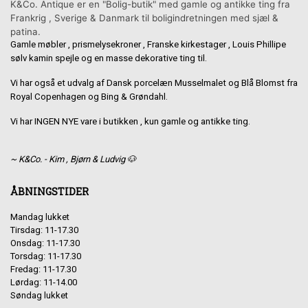
K&Co. Antique er en "Bolig-butik" med gamle og antikke ting fra
Frankrig , Sverige & Danmark til boligindretningen med sjæl &
patina.
Gamle møbler , prismelysekroner , Franske kirkestager , Louis Phillipe
sølv kamin spejle og en masse dekorative ting til.
Vi har også et udvalg af Dansk porcelæn Musselmalet og Blå Blomst fra
Royal Copenhagen og Bing & Grøndahl.
Vi har INGEN NYE vare i butikken , kun gamle og antikke ting.
~ K&Co. - Kim , Bjørn & Ludvig 🐶
ÅBNINGSTIDER
Mandag lukket
Tirsdag: 11-17.30
Onsdag: 11-17.30
Torsdag: 11-17.30
Fredag: 11-17.30
Lørdag: 11-14.00
Søndag lukket