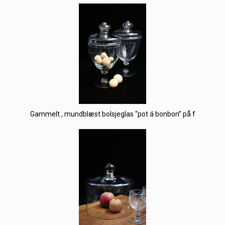
Gammelt , mundblæst bolsjeglas “pot á bonbon” på f