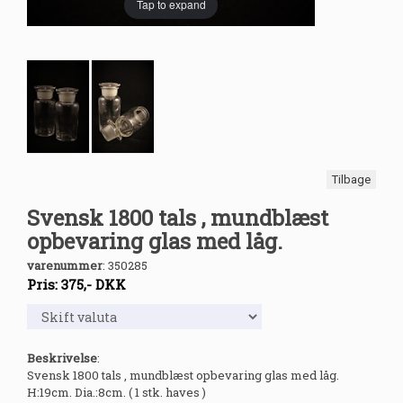
Tap to expand
Tilbage
Svensk 1800 tals , mundblæst
opbevaring glas med låg.
varenummer
:
350285
Pris:
375
,-
DKK
Beskrivelse
:
Svensk 1800 tals , mundblæst opbevaring glas med låg.
H:19cm. Dia.:8cm. ( 1 stk. haves )