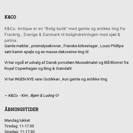
K&CO
K&Co. Antique er en "Bolig-butik" med gamle og antikke ting fra
Frankrig , Sverige & Danmark til boligindretningen med sjæl &
patina.
Gamle møbler , prismelysekroner , Franske kirkestager , Louis Phillipe
sølv kamin spejle og en masse dekorative ting til.
Vi har også et udvalg af Dansk porcelæn Musselmalet og Blå Blomst fra
Royal Copenhagen og Bing & Grøndahl.
Vi har INGEN NYE vare i butikken , kun gamle og antikke ting.
~ K&Co. - Kim , Bjørn & Ludvig 🐶
ÅBNINGSTIDER
Mandag lukket
Tirsdag: 11-17.30
Onsdag: 11-17.30