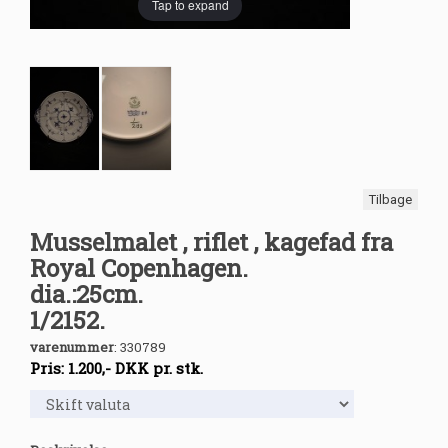
Tap to expand
Tilbage
Musselmalet , riflet , kagefad fra
Royal Copenhagen.
dia.:25cm.
1/2152.
varenummer
:
330789
Pris:
1.200
,-
DKK
pr. stk.