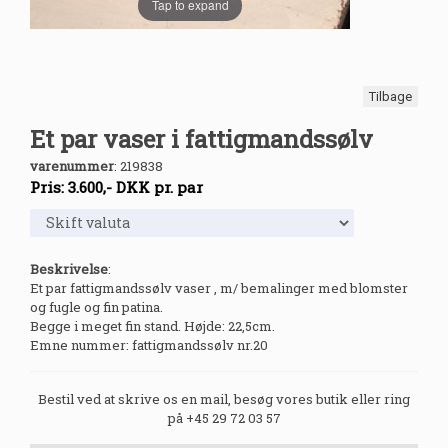
Tap to expand
Tilbage
Et par vaser i fattigmandssølv
varenummer
:
219838
Pris:
3.600
,-
DKK
pr. par
Beskrivelse
:
Et par fattigmandssølv vaser , m/ bemalinger med blomster
og fugle og fin patina.
Begge i meget fin stand. Højde: 22,5cm.
Emne nummer: fattigmandssølv nr.20
Bestil ved at skrive os en mail, besøg vores butik eller ring
på +45 29 72 03 57