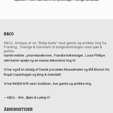
K&CO
K&Co. Antique er en "Bolig-butik" med gamle og antikke ting fra
Frankrig , Sverige & Danmark til boligindretningen med sjæl &
patina.
Gamle møbler , prismelysekroner , Franske kirkestager , Louis Phillipe
sølv kamin spejle og en masse dekorative ting til.
Vi har også et udvalg af Dansk porcelæn Musselmalet og Blå Blomst fra
Royal Copenhagen og Bing & Grøndahl.
Vi har INGEN NYE vare i butikken , kun gamle og antikke ting.
~ K&Co. - Kim , Bjørn & Ludvig 🐶
ÅBNINGSTIDER